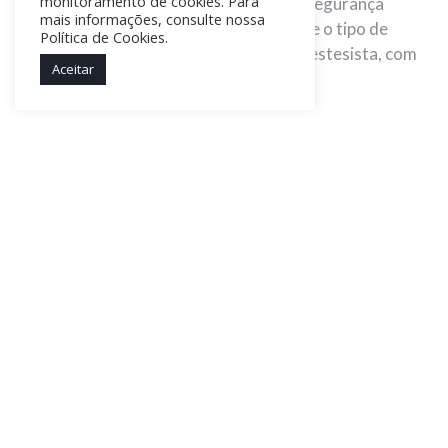
monitoramento de cookies. Para
fundamental para garantir conforto e segurança
mais informações, consulte nossa
durante toda a cirurgia. A decisão sobre o tipo de
Política de Cookies.
anestesia é feita em conjunto com o anestesista, com
Aceitar
base na avaliação clínica da paciente.