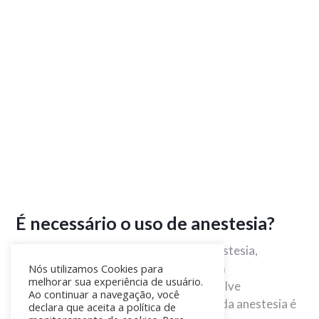
É necessário o uso de anestesia?
Sim, essa é uma cirurgia que requer anestesia,
geralmente anestesia geral. Como é um
Nós utilizamos Cookies para
melhorar sua experiência de usuário.
procedimento mais delicado e que envolve
Ao continuar a navegação, você
manipulação da estrutura óssea, o uso da anestesia é
declara que aceita a política de